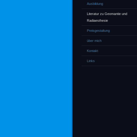
Ausbildung
Literatur zu Geomantie und
Radiaesthesie
Preisgestaltung
über mich
Kontakt
Links