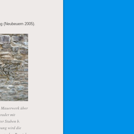
ng (Neubeuern 2005).
n Mauerwerk über
erader mit
er Stuben b.
ung wird die