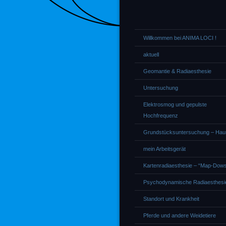
Willkommen bei ANIMA LOCI !
aktuell
Geomantie & Radiaesthesie
Untersuchung
Elektrosmog und gepulste
Hochfrequenz
Grundstücksuntersuchung – Ha
mein Arbeitsgerät
Kartenradiaesthesie – “Map-Dows
Psychodynamische Radiaesthesi
Standort und Krankheit
Pferde und andere Weidetiere