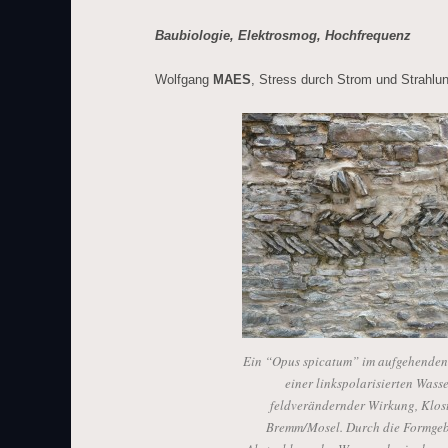
Baubiologie, Elektrosmog, Hochfrequenz
Wolfgang
MAES
, Stress durch Strom und Strahlu
Ein “Opus spicatum” im aufgehende
einer linkspolarisierten Wass
feldverändernder Wirkung, Klost
Bremm/Mosel. Durch die Formgeb