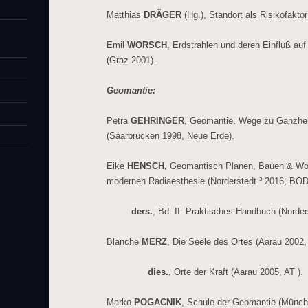
Matthias
DRÄGER
(Hg.), Standort als Risikofaktor
Emil
WORSCH
, Erdstrahlen und deren Einfluß a
(Graz 2001).
Geomantie:
Petra
GEHRINGER
, Geomantie. Wege zu Ganzhe
(Saarbrücken 1998, Neue Erde).
Eike
HENSCH,
Geomantisch Planen, Bauen & Woh
modernen Radiaesthesie (Norderstedt ³ 2016, BOD
ders.
, Bd. II: Praktisches Handbuch (Norder
Blanche
MERZ
, Die Seele des Ortes (Aarau 2002,
dies.
, Orte der Kraft (Aarau 2005, AT ).
Marko
POGACNIK
, Schule der Geomantie (Münch