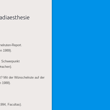
adiaesthesie
elruten-Report.
n 1989).
. Schwerpunkt
Drachen).
t? Mit der Wünschelrute auf der
h 1988).
1994, Facultas).