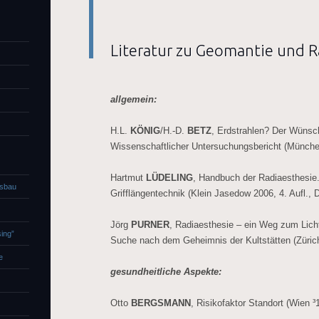
Literatur zu Geomantie und R
allgemein:
H.L.
KÖNIG
/H.-D.
BETZ
, Erdstrahlen? Der Wünsch
Wissenschaftlicher Untersuchungsbericht (Münche
Hartmut
LÜDELING
, Handbuch der Radiaesthesie
usbau
Grifflängentechnik (Klein Jasedow 2006, 4. Aufl., 
Jörg
PURNER
, Radiaesthesie – ein Weg zum Lich
ing”
Suche nach dem Geheimnis der Kultstätten (Züric
e
gesundheitliche Aspekte:
Otto
BERGSMANN
, Risikofaktor Standort (Wien ³