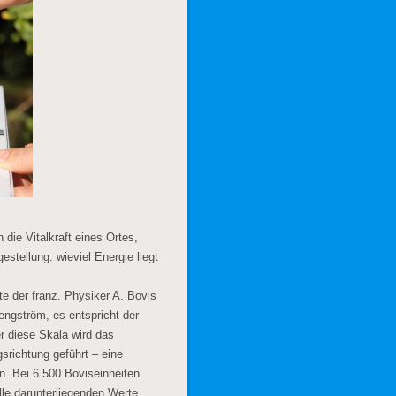
die Vitalkraft eines Ortes,
tellung: wieviel Energie liegt
te der franz. Physiker A. Bovis
engström, es entspricht der
er diese Skala wird das
srichtung geführt – eine
n. Bei 6.500 Boviseinheiten
lle darunterliegenden Werte