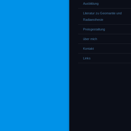
Ausbildung
Literatur zu Geomantie und
Radiaesthesie
Preisgestaltung
über mich
Kontakt
Links