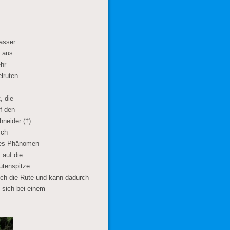
asser
e aus
ehr
lruten
, die
f den
neider (†)
sch
des Phänomen
 auf die
utenspitze
 ich die Rute und kann dadurch
sich bei einem