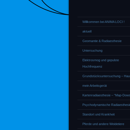
Willkommen bei ANIMA LOCI !
aktuell
Geomantie & Radiaesthesie
Untersuchung
Elektrosmog und gepulste
Hochfrequenz
Grundstücksuntersuchung – Ha
mein Arbeitsgerät
Kartenradiaesthesie – “Map-Dows
Psychodynamische Radiaesthesi
Standort und Krankheit
Pferde und andere Weidetiere