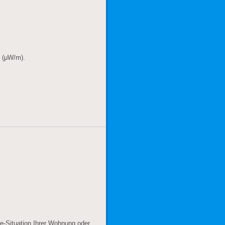
. (μW/m).
e-Situation Ihrer Wohnung oder