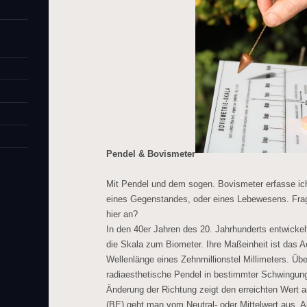
Pendel & Bovismeter
Mit Pendel und dem sogen. Bovismeter erfasse ich 
eines Gegenstandes, oder eines Lebewesens. Frages
hier an?
In den 40er Jahren des 20. Jahrhunderts entwickel
die Skala zum Biometer. Ihre Maßeinheit ist das A
Wellenlänge eines Zehnmillionstel Millimeters. Üb
radiaesthetische Pendel in bestimmter Schwingung
Änderung der Richtung zeigt den erreichten Wert a
(BE) geht man vom Neutral- oder Mittelwert aus. A