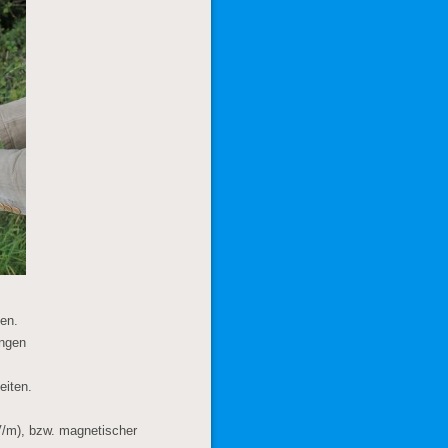
gen.
ängen
eiten.
V/m), bzw. magnetischer